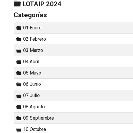
Carpeta
LOTAIP 2024
Categorías
Carpeta
01 Enero
Carpeta
02 Febrero
Carpeta
03 Marzo
Carpeta
04 Abril
Carpeta
05 Mayo
Carpeta
06 Junio
Carpeta
07 Julio
Carpeta
08 Agosto
Carpeta
09 Septiembre
Carpeta
10 Octubre