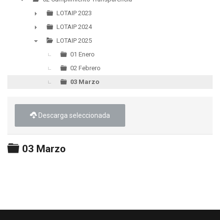
▼
LOTAIP 2023
►
LOTAIP 2024
►
LOTAIP 2025
▼
01 Enero
02 Febrero
03 Marzo
Descarga seleccionada
Carpeta
03 Marzo